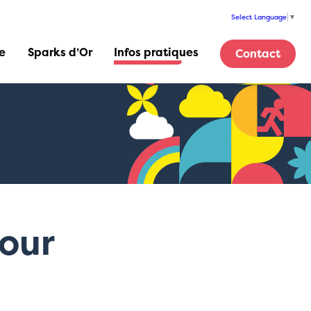
Select Language
▼
e
Sparks d’Or
Infos pratiques
Contact
s
Plan, horaires &
adresses
et événements
Enregistrement et
séjour
Comment venir ?
jour