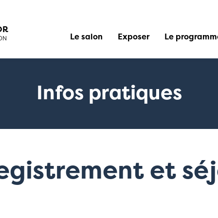
OR
Le salon
Exposer
Le programm
YON
Le salon
Les exposant
Le salon en images
Conférences 
Infos pratiques
egistrement et sé